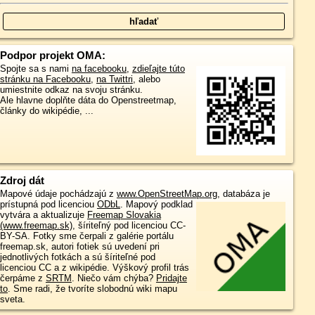
Podpor projekt OMA:
Spojte sa s nami
na facebooku
,
zdieľajte túto
stránku na Facebooku
,
na Twittri
, alebo
umiestnite odkaz na svoju stránku.
Ale hlavne doplňte dáta do Openstreetmap,
články do wikipédie, ...
Zdroj dát
Mapové údaje pochádzajú z
www.OpenStreetMap.org
, databáza je
prístupná pod licenciou
ODbL
.
Mapový podklad
vytvára a aktualizuje
Freemap Slovakia
(www.freemap.sk)
, šíriteľný pod licenciou CC-
BY-SA. Fotky sme čerpali z galérie portálu
freemap.sk, autori fotiek sú uvedení pri
jednotlivých fotkách a sú šíriteľné pod
licenciou CC a z wikipédie. Výškový profil trás
čerpáme z
SRTM
. Niečo vám chýba?
Pridajte
to
. Sme radi, že tvoríte slobodnú wiki mapu
sveta.