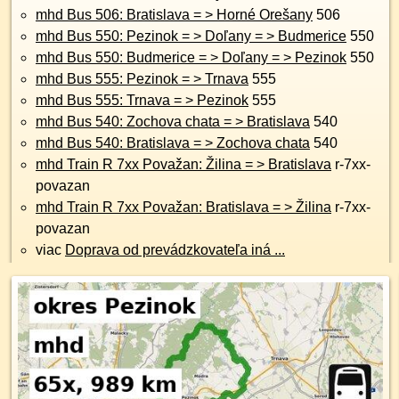
mhd Bus 506: Bratislava = > Horné Orešany
506
mhd Bus 550: Pezinok = > Doľany = > Budmerice
550
mhd Bus 550: Budmerice = > Doľany = > Pezinok
550
mhd Bus 555: Pezinok = > Trnava
555
mhd Bus 555: Trnava = > Pezinok
555
mhd Bus 540: Zochova chata = > Bratislava
540
mhd Bus 540: Bratislava = > Zochova chata
540
mhd Train R 7xx Považan: Žilina = > Bratislava
r-7xx-
povazan
mhd Train R 7xx Považan: Bratislava = > Žilina
r-7xx-
povazan
viac
Doprava od prevádzkovateľa iná ...