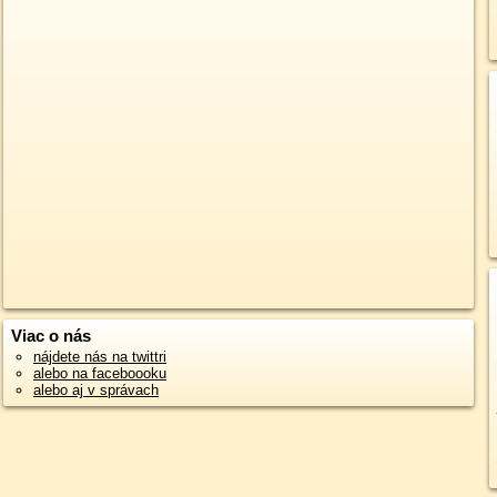
Viac o nás
nájdete nás na twittri
alebo na faceboooku
alebo aj v správach