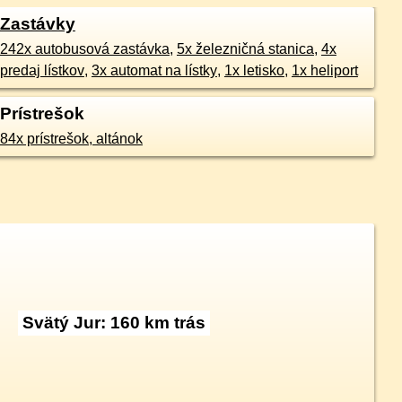
Zastávky
242x autobusová zastávka
,
5x železničná stanica
,
4x
predaj lístkov
,
3x automat na lístky
,
1x letisko
,
1x heliport
Prístrešok
84x prístrešok, altánok
Svätý Jur: 160 km trás