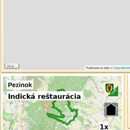
10 m
Podkladové dáta ©
OpenStree