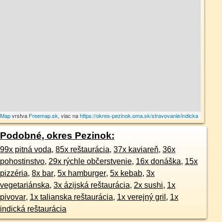
tMap
vrstva
Freemap.sk
, viac na
https://okres-pezinok.oma.sk/stravovanie/indicka
Podobné, okres Pezinok:
99x pitná voda
,
85x reštaurácia
,
37x kaviareň
,
36x
pohostinstvo
,
29x rýchle občerstvenie
,
16x donáška
,
15x
pizzéria
,
8x bar
,
5x hamburger
,
5x kebab
,
3x
vegetariánska
,
3x ázijská reštaurácia
,
2x sushi
,
1x
pivovar
,
1x talianska reštaurácia
,
1x verejný gril
,
1x
indická reštaurácia