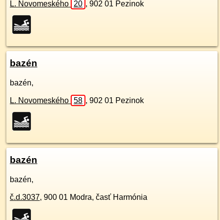
L. Novomeského
20
,
902 01
Pezinok
bazén
bazén,
L. Novomeského
58
,
902 01
Pezinok
bazén
bazén,
č.d.
3037
,
900 01
Modra, časť Harmónia