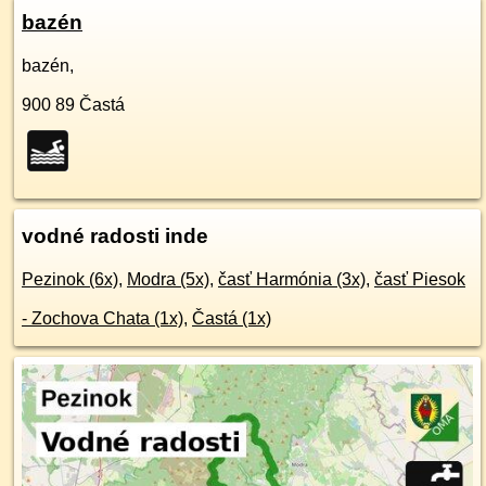
bazén
bazén,
900 89
Častá
vodné radosti inde
Pezinok (6x)
,
Modra (5x)
,
časť Harmónia (3x)
,
časť Piesok
- Zochova Chata (1x)
,
Častá (1x)