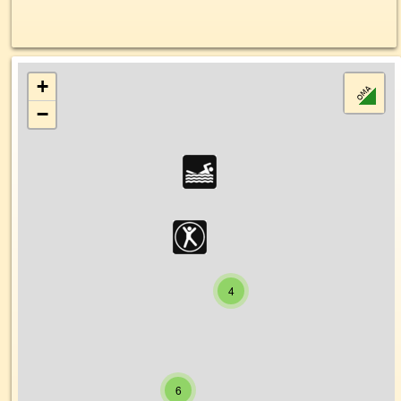
+
−
4
6