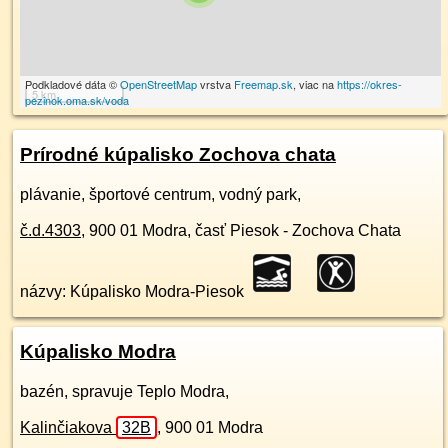
Podkladové dáta ©
OpenStreetMap
vrstva
Freemap.sk
, viac na
https://okres-
5 km
pezinok.oma.sk/voda
Prírodné kúpalisko Zochova chata
plávanie, športové centrum, vodný park,
č.d.
4303
,
900 01
Modra, časť Piesok - Zochova Chata
názvy: Kúpalisko Modra-Piesok
Kúpalisko Modra
bazén, spravuje Teplo Modra,
Kalinčiakova
32B
,
900 01
Modra