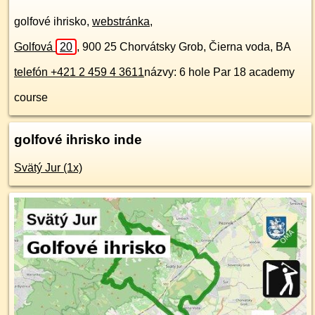
golfové ihrisko,
webstránka
,
Golfová
20
,
900 25
Chorvátsky Grob, Čierna voda, BA
telefón +421 2 459 4 3611
názvy: 6 hole Par 18 academy
course
golfové ihrisko inde
Svätý Jur (1x)