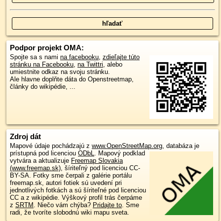
Podpor projekt OMA:
Spojte sa s nami
na facebooku
,
zdieľajte túto
stránku na Facebooku
,
na Twittri
, alebo
umiestnite odkaz na svoju stránku.
Ale hlavne doplňte dáta do Openstreetmap,
články do wikipédie, ...
Zdroj dát
Mapové údaje pochádzajú z
www.OpenStreetMap.org
, databáza je
prístupná pod licenciou
ODbL
.
Mapový podklad
vytvára a aktualizuje
Freemap Slovakia
(www.freemap.sk)
, šíriteľný pod licenciou CC-
BY-SA. Fotky sme čerpali z galérie portálu
freemap.sk, autori fotiek sú uvedení pri
jednotlivých fotkách a sú šíriteľné pod licenciou
CC a z wikipédie. Výškový profil trás čerpáme
z
SRTM
. Niečo vám chýba?
Pridajte to
. Sme
radi, že tvoríte slobodnú wiki mapu sveta.