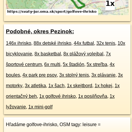
Podobné, okres Pezinok:
146x ihrisko
,
88x detské ihrisko
,
44x futbal
,
32x tenis
,
10x
bicyklovanie
,
8x basketbal
,
8x plážový volejbal
,
7x
športové centrum
,
6x multi
,
5x štadión
,
5x streľba
,
4x
boules
,
4x park pre psov
,
3x stolný tenis
,
3x plávanie
,
3x
motorky
,
3x atletika
,
1x šach
,
1x skejtbord
,
1x hokej
,
1x
orientačný beh
,
1x golfové ihrisko
,
1x posilňovňa
,
1x
lyžovanie
,
1x mini-golf
Hľadáme golfove-ihrisko, OSM tagy: leisure =