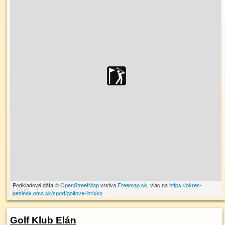
Podkladové dáta ©
OpenStreetMap
vrstva
Freemap.sk
, viac na
https://okres-
10 m
pezinok.oma.sk/sport/golfove-ihrisko
Golf Klub Elán