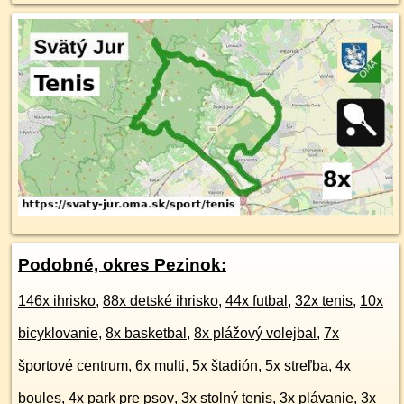
Podobné, okres Pezinok:
146x ihrisko
,
88x detské ihrisko
,
44x futbal
,
32x tenis
,
10x
bicyklovanie
,
8x basketbal
,
8x plážový volejbal
,
7x
športové centrum
,
6x multi
,
5x štadión
,
5x streľba
,
4x
boules
,
4x park pre psov
,
3x stolný tenis
,
3x plávanie
,
3x