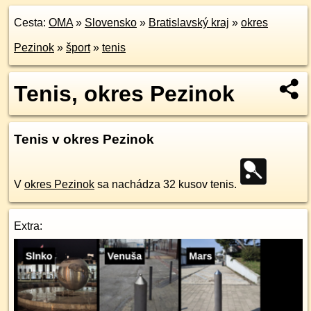
Cesta:
OMA
»
Slovensko
»
Bratislavský kraj
»
okres
Pezinok
»
šport
»
tenis
Tenis, okres Pezinok
Tenis v okres Pezinok
V
okres Pezinok
sa nachádza 32 kusov tenis.
Extra: