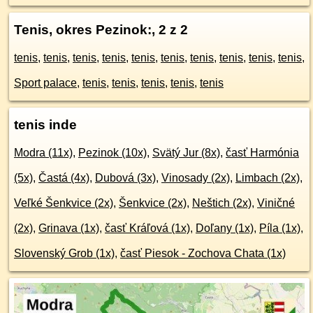
Tenis, okres Pezinok:
, 2 z 2
tenis
,
tenis
,
tenis
,
tenis
,
tenis
,
tenis
,
tenis
,
tenis
,
tenis
,
tenis
,
Sport palace
,
tenis
,
tenis
,
tenis
,
tenis
,
tenis
tenis inde
Modra (11x)
,
Pezinok (10x)
,
Svätý Jur (8x)
,
časť Harmónia
(5x)
,
Častá (4x)
,
Dubová (3x)
,
Vinosady (2x)
,
Limbach (2x)
,
Veľké Šenkvice (2x)
,
Šenkvice (2x)
,
Neštich (2x)
,
Viničné
(2x)
,
Grinava (1x)
,
časť Kráľová (1x)
,
Doľany (1x)
,
Píla (1x)
,
Slovenský Grob (1x)
,
časť Piesok - Zochova Chata (1x)