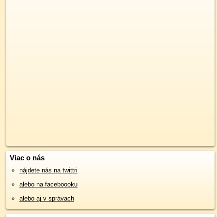
Viac o nás
nájdete nás na twittri
alebo na faceboooku
alebo aj v správach